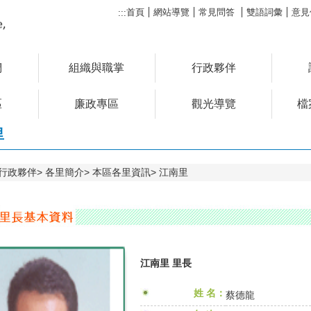
首頁
網站導覽
常見問答
雙語詞彙
意見
:::
們
組織與職掌
行政夥伴
區
廉政專區
觀光導覽
檔
里
行政夥伴
各里簡介
本區各里資訊
江南里
江南里 里長
姓 名：
蔡德龍