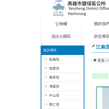
跳到主要內容區塊
公佈欄
關於我
資訊公開區
防災專
:::
:::
江南
資訊專區
藍橋里
首頁
慈愛里
壽星里
博愛里
中山里
教仁里