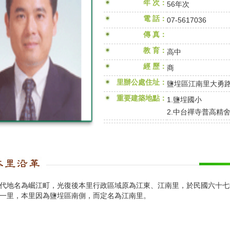
年 次：
56年次
電 話：
07-5617036
傳 真：
教 育：
高中
經 歷：
商
里辦公處住址：
鹽埕區江南里大勇路
重要建築地點：
1.鹽埕國小
2.中台禪寺普高精
代地名為崛江町，光復後本里行政區域原為江東、江南里，於民國六十七
一里，本里因為鹽埕區南側，而定名為江南里。