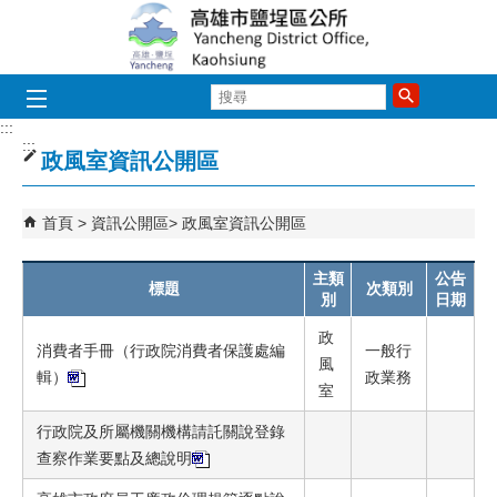
跳到主要內容區塊
搜
尋
:::
:::
政風室資訊公開區
首頁
資訊公開區
政風室資訊公開區
主類
公告
標題
次類別
別
日期
政
消費者手冊（行政院消費者保護處編
一般行
風
輯）
政業務
室
行政院及所屬機關機構請託關說登錄
查察作業要點及總說明