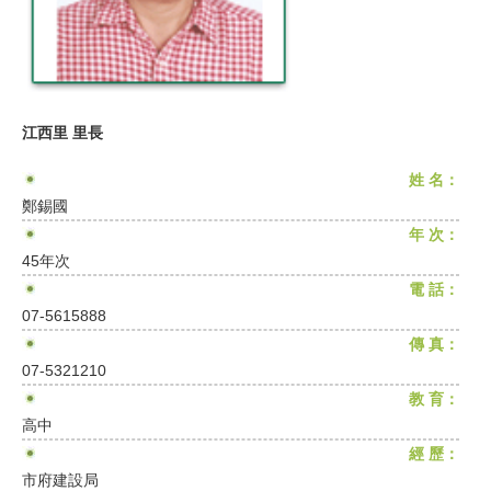
江西里 里長
姓 名：
鄭錫國
年 次：
45年次
電 話：
07-5615888
傳 真：
07-5321210
教 育：
高中
經 歷：
市府建設局