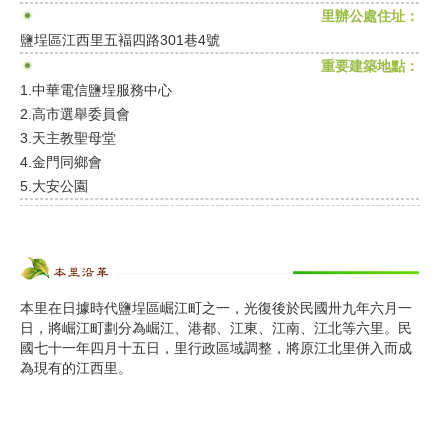
里辦公處住址：
鹽埕區江西里五褔四路301巷4號
重要建築地點：
1.中華電信鹽埕服務中心
2.高市選舉委員會
3.天主教聖母堂
4.金門同鄉會
5.大安公園
本里在日據時代鹽埕區崛江町之一，光復後於民國卅九年六月一
日，將崛江町劃分為崛江、港都、江東、江南、江北等六里。民
國七十一年四月十五日，里行政區域調整，將原江北里併入而成
為現有的江西里。