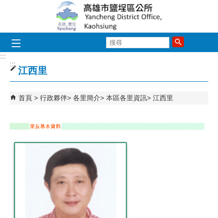
跳到主要內容區塊
搜
尋
:::
:::
江西里
首頁
行政夥伴
各里簡介
本區各里資訊
江西里