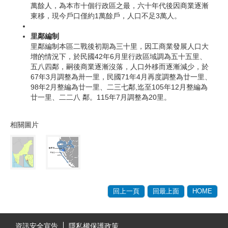
萬餘人，為本市十個行政區之最，六十年代後因商業逐漸
東移，現今戶口僅約1萬餘戶，人口不足3萬人。
里鄰編制
里鄰編制本區二戰後初期為三十里，因工商業發展人口大
增的情況下，於民國42年6月里行政區域調為五十五里、
五八四鄰，嗣後商業逐漸沒落，人口外移而逐漸減少，於
67年3月調整為卅一里，民國71年4月再度調整為廿一里、
98年2月整編為廿一里、二三七鄰,迄至105年12月整編為
廿一里、二二八 鄰。115年7月調整為20里。
相關圖片
回上一頁
回最上面
HOME
:::
資訊安全宣告
隱私權保護政策