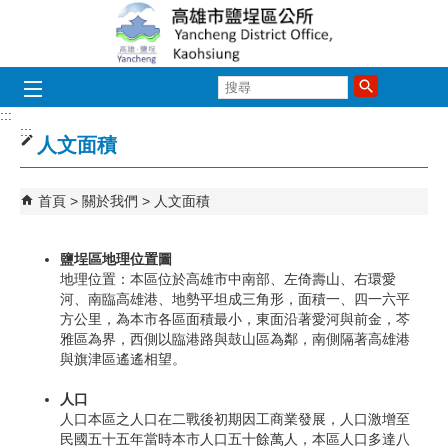
跳到主要內容區塊
搜
尋
:::
:::
人文面積
首頁
關於我們
人文面積
鹽埕區地理位置圖
地理位置：本區位於高雄市中南部、左倚壽山、右環愛
河、南臨高雄港、地勢平坦成三角形，面積一、四一六平
方公里，為本市各區面積最小，東面沿著愛河與前金，芩
雅區為界，西側以臨港路與鼓山區為鄰，南側隔著高雄港
與旗津區遙遙相望。
人口
人口本區之人口在二戰後初期因工商業發展，人口激增至
民國五十五年當時本市人口五十餘萬人，本區人口多達八