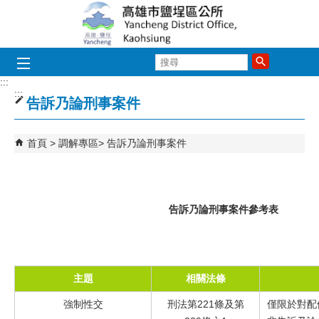
跳到主要內容區塊
搜
尋
:::
:::
告訴乃論刑事案件
首頁
調解專區
告訴乃論刑事案件
告訴乃論刑事案件參考表
主題
相關法條
強制性交
刑法第
221條及第
僅限於對配