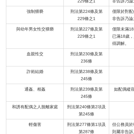
229條之1
非告訴乃論
強制猥褻
刑法第
224條及第
僅限於對配
229條之1
非告訴乃論
與幼年男女性交猥褻
刑法第
227條及第
僅限未滿
1
229條之1
已滿18歲
得調解。
血親性交
刑法第
230條及第
236條
詐術結婚
刑法第
238條及第
245條
通姦、相姦
刑法第
239條及第
如配偶縱
245條
和誘有配偶之人脫離家庭
刑法第
240條第2項及
第245條
輕傷害
刑法第
277條第1項及
但公務員於
第287條
則屬非告訴