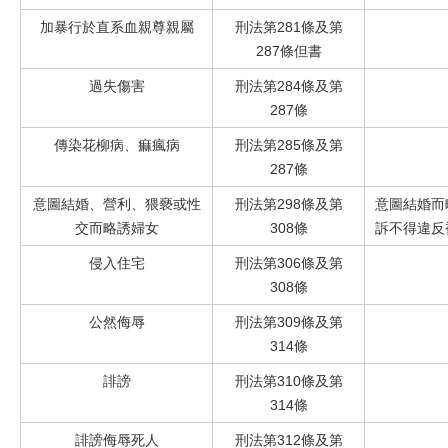
加暴行於直系血親尊親屬
刑法第
281條及第
287條但書
過失傷害
刑法第
284條及第
287條
傳染花柳病、痲瘋病
刑法第
285條及第
287條
意圖結婚、營利、猥褻或性
刑法第
298條及第
意圖結婚而
交而略誘婦女
308條
訴不得違反
侵入住宅
刑法第
306條及第
308條
公然侮辱
刑法第
309條及第
314條
誹謗
刑法第
310條及第
314條
誹謗侮辱死人
刑法第
312條及第