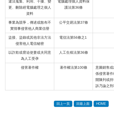
違法蒐集、利用、干擾、變
電腦處理個人資料保
更、刪除經電腦處理之個人
護法第
36條
資料
事業為競爭，傳述或散布不
公平交易法第
37條
實情事侵害他人商業信譽
盜接、盜錄或其他非法方法
電信法第
56條之1
侵害他人電信秘密
以詐欺或脅迫使妻或夫同意
人工生殖法第
36條
為人工受孕
侵害著作權
著作權法第
100條
意圖銷售或
係侵害著作
開陳列或持
訴乃論之刑
回上一頁
回最上面
HOME