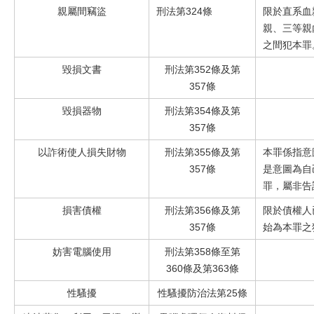
親屬間竊盜
刑法第
324條
限於直系血
親、三等親
之間犯本罪
毀損文書
刑法第
352條及第
357條
毀損器物
刑法第
354條及第
357條
以詐術使人損失財物
刑法第
355條及第
本罪係指意
357條
是意圖為自
罪，屬非告
損害債權
刑法第
356條及第
限於債權人
357條
始為本罪之
妨害電腦使用
刑法第
358條至第
360條及第363條
性騷擾
性騷擾防治法第
25條