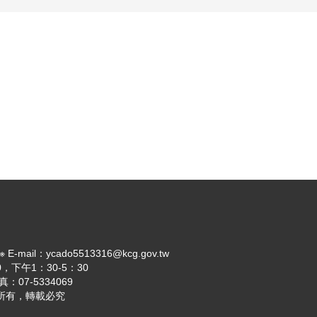
il：ycado5513316@kcg.gov.tw
，下午1：30-5：30
：07-5334069
 版權所有，轉載必究