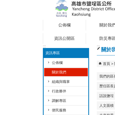
跳到主要內容區塊
公佈欄
關於我
資訊公開區
防災專
:::
:::
關於
資訊專區
公佈欄
首頁
關於我們
我們的區
組織與職掌
歷任區長
行政夥伴
話說鹽埕
調解專區
人文面積
便民服務