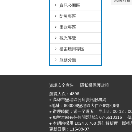
未來前景
資訊公開區
防災專區
廉政專區
觀光導覽
檔案應用專區
服務分類
:::
資訊安全宣告
隱私權保護政策
瀏覽人次：
4896
※ 高雄市鹽埕區公所資訊服務網
※地址：803008鹽埕區大仁路6號8,9樓 ※ E-ma
※ 辦理時間：週一至週五，早上8：00-12：00
※ 如對本站有任何問題請洽 07-5513316 傳真
※ 本網站採用 1024 X 768 最佳解析度
更新日期：
115-08-07