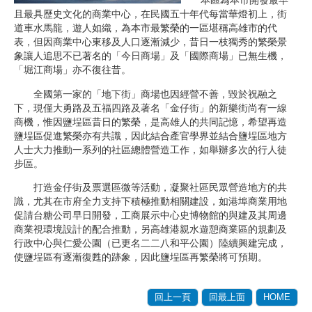
本區為本市開發最早
且最具歷史文化的商業中心，在民國五十年代每當華燈初上，街
道車水馬龍，遊人如織，為本市最繁榮的一區堪稱高雄市的代
表，但因商業中心東移及人口逐漸減少，昔日一枝獨秀的繁榮景
象讓人追思不已著名的「今日商場」及「國際商場」已無生機，
「堀江商場」亦不復往昔。
全國第一家的「地下街」商場也因經營不善，毀於祝融之
下，現僅大勇路及五福四路及著名「金仔街」的新樂街尚有一線
商機，惟因鹽埕區昔日的繁榮，是高雄人的共同記憶，希望再造
鹽埕區促進繁榮亦有共識，因此結合產官學界並結合鹽埕區地方
人士大力推動一系列的社區總體營造工作，如舉辦多次的行人徒
步區。
打造金仔街及票選區微等活動，凝聚社區民眾營造地方的共
識，尤其在市府全力支持下積極推動相關建設，如港埠商業用地
促請台糖公司早日開發，工商展示中心史博物館的與建及其周邊
商業視環境設計的配合推動，另高雄港親水遊憩商業區的規劃及
行政中心與仁愛公園（已更名二二八和平公園）陸續興建完成，
使鹽埕區有逐漸復甦的跡象，因此鹽埕區再繁榮將可預期。
回上一頁
回最上面
HOME