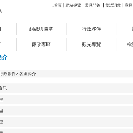
首頁
網站導覽
常見問答
雙語詞彙
意見
:::
們
組織與職掌
行政夥伴
區
廉政專區
觀光導覽
檔
簡介
行政夥伴
各里簡介
資訊
里
里
里