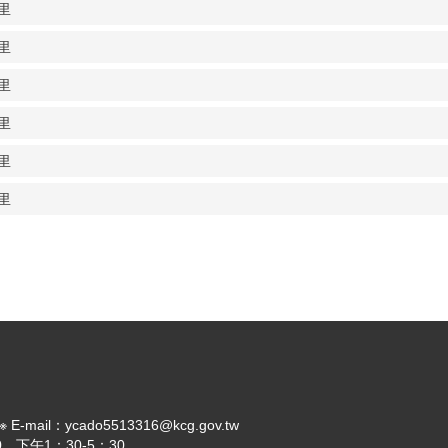
里
里
里
里
里
里
il：ycado5513316@kcg.gov.tw
，下午1：30-5：30