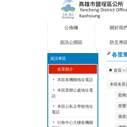
跳到主要內容區塊
公佈欄
關於我
資訊公開區
防災專
:::
:::
各里
資訊專區
各里簡介
首頁
本區各機關地址電話
本區各里
本區里辦公處地址電
藍橋
話
慈愛
本區公私立學校地址
電話
壽星
行政中心大樓各機關