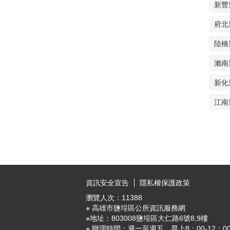
新豐
府北
陸橋
瀨南
新化
江南
:::
資訊安全宣告
隱私權保護政策
瀏覽人次：
11388
※ 高雄市鹽埕區公所資訊服務網
※地址：803008鹽埕區大仁路6號8,9樓 ※ E-ma
※ 辦理時間：週一至週五，早上8：00-12：00