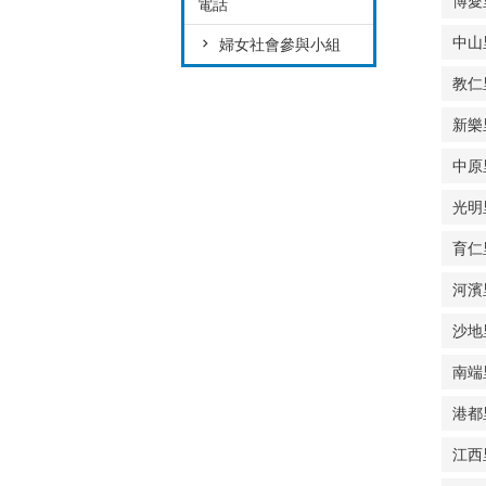
博愛
電話
中山
婦女社會參與小組
教仁
新樂
中原
光明
育仁
河濱
沙地
南端
港都
江西