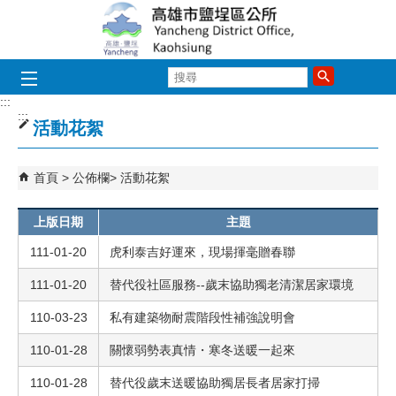
跳到主要內容區塊
搜
尋
:::
:::
活動花絮
首頁
公佈欄
活動花絮
上版日期
主題
111-01-20
虎利泰吉好運來，現場揮毫贈春聯
111-01-20
替代役社區服務--歲末協助獨老清潔居家環境
110-03-23
私有建築物耐震階段性補強說明會
110-01-28
關懷弱勢表真情・寒冬送暖一起來
110-01-28
替代役歲末送暖協助獨居長者居家打掃