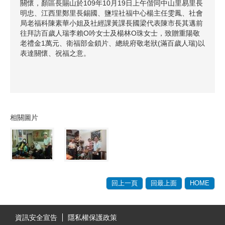
關懷，顏區長賜山於109年10月19日上午偕同中山里易里長
明忠、江西里鄭里長錫國、鹽埕社福中心楊主任雯鳳、社會
局老福科陳素華小姐及社經課黃課長國梁代表陳市長其邁前
往拜訪百歲人瑞李賴O吟女士及楊林O珠女士，致贈重陽敬
老禮金1萬元、衛福部金鎖片、總統府敬老狀(滿百歲人瑞)以
表達關懷、祝福之意。
相關圖片
回上一頁
回最上面
HOME
:::
資訊安全宣告
隱私權保護政策