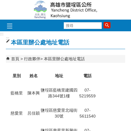
跳到主要內容區塊
搜
尋
:::
:::
本區里辦公處地址電話
首頁
行政夥伴
本區里辦公處地址電話
里別
姓名
地址
電話
鹽埕區藍橋里建國四
07-
藍橋里
陳本興
路344號1樓
5219559
鹽埕區慈愛里北端街
07-
慈愛里
呂佳穎
30號
5611540
鹽埕區壽星里新興街
07-