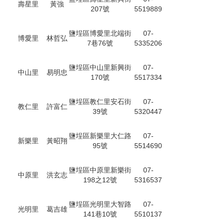
壽星里
黃強
207號
5519889
鹽埕區博愛里北端街
07-
博愛里
林哲弘
7巷76號
5335206
鹽埕區中山里新興街
07-
中山里
易明忠
170號
5517334
鹽埕區教仁里安石街
07-
教仁里
許富仁
39號
5320447
鹽埕區新樂里大仁路
07-
新樂里
黃昭翔
95號
5514690
鹽埕區中原里新樂街
07-
中原里
洪玄志
198之12號
5316537
鹽埕區光明里大智路
07-
光明里
葛吉雄
141巷10號
5510137