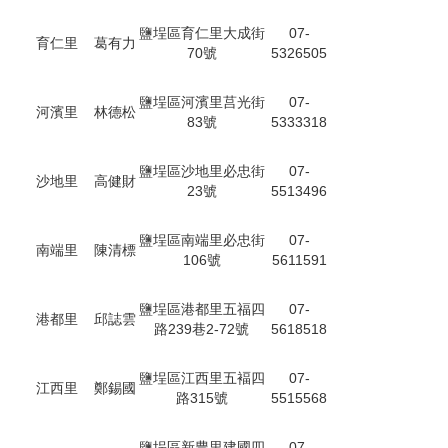
鹽埕區育仁里大成街
07-
育仁里
葛有力
70號
5326505
鹽埕區河濱里莒光街
07-
河濱里
林德松
83號
5333318
鹽埕區沙地里必忠街
07-
沙地里
高健財
23號
5513496
鹽埕區南端里必忠街
07-
南端里
陳清標
106號
5611591
鹽埕區港都里五福四
07-
港都里
邱誌雲
路239巷2-72號
5618518
鹽埕區江西里五褔四
07-
江西里
鄭錫國
路315號
5515568
鹽埕區新豊里建國四
07-