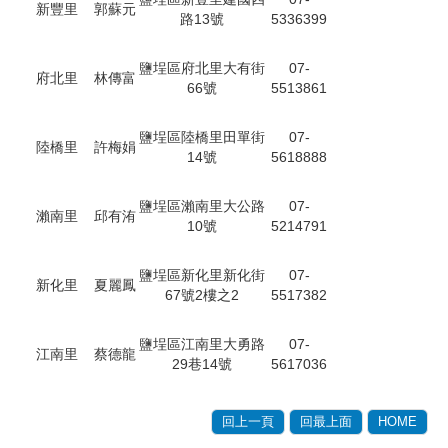
新豐里
郭蘇元
路13號
5336399
鹽埕區府北里大有街
07-
府北里
林傳富
66號
5513861
鹽埕區陸橋里田單街
07-
陸橋里
許梅娟
14號
5618888
鹽埕區瀨南里大公路
07-
瀨南里
邱有洧
10號
5214791
鹽埕區新化里新化街
07-
新化里
夏麗鳳
67號2樓之2
5517382
鹽埕區江南里大勇路
07-
江南里
蔡德龍
29巷14號
5617036
回上一頁
回最上面
HOME