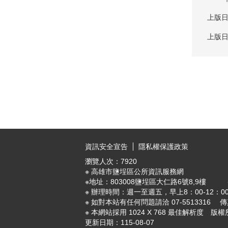
上版日
上版日
:::
資訊安全宣告
隱私權保護政策
瀏覽人次：
7920
※ 高雄市鹽埕區公所資訊服務網
※地址：803008鹽埕區大仁路6號8,9樓 ※ E-ma
※ 辦理時間：週一至週五，早上8：00-12：00
※ 如對本站有任何問題請洽 07-5513316 傳真
※ 本網站採用 1024 X 768 最佳解析度
更新日期：
115-08-07