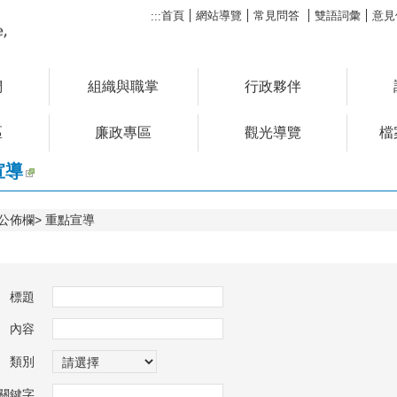
首頁
網站導覽
常見問答
雙語詞彙
意見
:::
們
組織與職掌
行政夥伴
區
廉政專區
觀光導覽
檔
宣導
公佈欄
重點宣導
標題
內容
類別
關鍵字