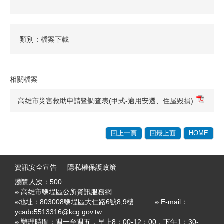
類別：檔案下載
相關檔案
高雄市災害救助申請暨調查表(甲式-適用安遷、住屋毀損)
回上一頁
回最上面
HOME
:::
資訊安全宣告
隱私權保護政策
瀏覽人次：
500
※ 高雄市鹽埕區公所資訊服務網
※地址：803008鹽埕區大仁路6號8,9樓 ※ E-mail：
ycado5513316@kcg.gov.tw
※ 辦理時間：週一至週五，早上8：00-12：00，下午1：30-