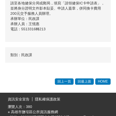
請至各地健保分局或郵局，填寫「請領健保IC卡申請表」，
並將身分證明文件影本貼妥、申請人蓋章，併同換卡費用
200元交予服務人員辦理。
承辦單位：民政課
承辦人員：王憶惠
電話：5513316轉213
類別：民政課
回上一頁
回最上面
HOME
:::
資訊安全宣告
隱私權保護政策
瀏覽人次：
380
※ 高雄市鹽埕區公所資訊服務網