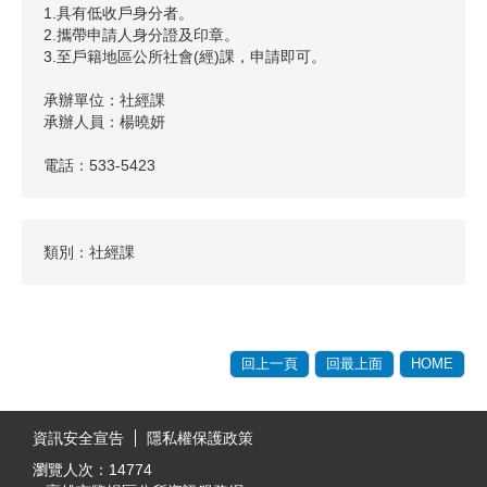
1.具有低收戶身分者。
2.攜帶申請人身分證及印章。
3.至戶籍地區公所社會(經)課，申請即可。
承辦單位：社經課
承辦人員：楊曉妍
電話：533-5423
類別：社經課
回上一頁
回最上面
HOME
:::
資訊安全宣告
隱私權保護政策
瀏覽人次：
14774