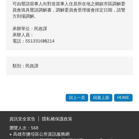
可由聲請當事人向對造當事人住居所在地之鄉鎮市區調解委
員會填具聲請調解書，調解委員會受理後會排定日期，請雙
方到場調解。
承辦單位：民政課
承辦人員：
電話：5513316轉214
類別：民政課
回上一頁
回最上面
HOME
:::
資訊安全宣告
隱私權保護政策
瀏覽人次：
568
※ 高雄市鹽埕區公所資訊服務網