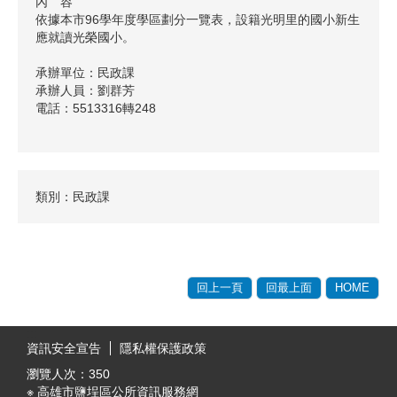
內 容
依據本市96學年度學區劃分一覽表，設籍光明里的國小新生
應就讀光榮國小。
承辦單位：民政課
承辦人員：劉群芳
電話：5513316轉248
類別：民政課
回上一頁
回最上面
HOME
:::
資訊安全宣告
隱私權保護政策
瀏覽人次：
350
※ 高雄市鹽埕區公所資訊服務網