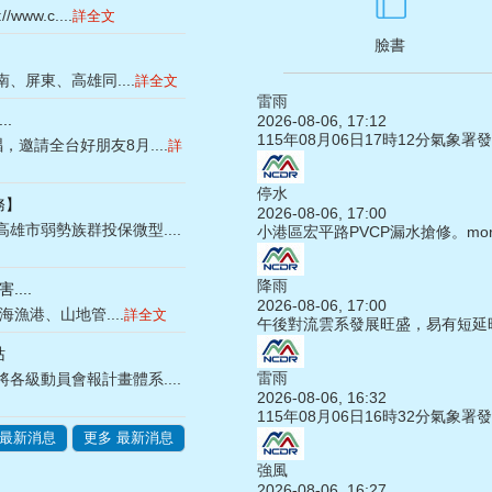
w.c....
詳全文
臉書
、屏東、高雄同....
詳全文
雷雨
..
2026-08-06, 17:12
115年08月06日17時12分氣象
邀請全台好朋友8月....
詳
停水
務】
2026-08-06, 17:00
市弱勢族群投保微型....
小港區宏平路PVCP漏水搶修。
mor
降雨
...
2026-08-06, 17:00
漁港、山地管....
詳全文
午後對流雲系發展旺盛，易有短延時
站
雷雨
級動員會報計畫體系....
2026-08-06, 16:32
115年08月06日16時32分氣象
 最新消息
更多 最新消息
強風
2026-08-06, 16:27