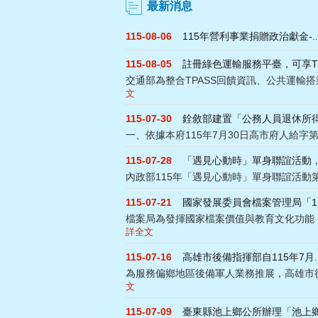
最新消息
115-08-06
115年營利事業捐贈政治獻金-...
115-08-05
註冊綠色運輸服務平臺，可享TP.
交通部為整合TPASS回饋資訊、公共運輸搭乘
文
115-07-30
銓敘部建置「公務人員退休所得重.
一、依據本府115年7月30日高市府人給字第1150
115-07-28
「遇見心動時」單身聯誼活動，請.
內政部115年「遇見心動時」單身聯誼活動第3、1
115-07-21
國家發展委員會檔案管理局「11.
檔案局為發揮國家檔案價值與教育文化功能，鼓
詳全文
115-07-16
高雄市後備指揮部自115年7月..
為服務偏鄉地區後備軍人業務推展，高雄市後備指
文
115-07-09
臺東縣池上鄉公所辦理「池上鄉1.