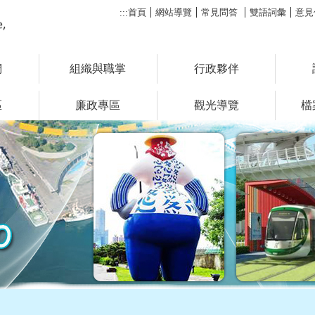
首頁
網站導覽
常見問答
雙語詞彙
意見
:::
們
組織與職掌
行政夥伴
區
廉政專區
觀光導覽
檔