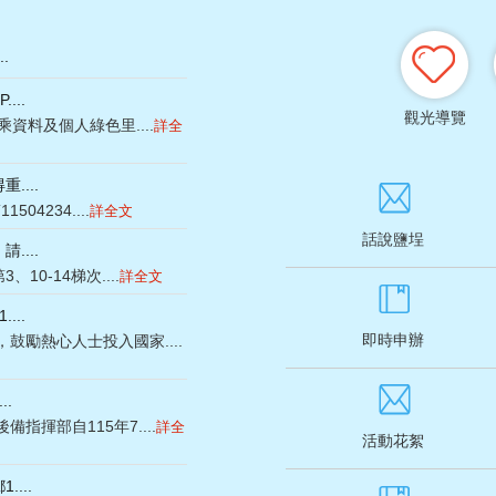
.
...
觀光導覽
資料及個人綠色里....
詳全
...
4234....
詳全文
話說鹽埕
...
0-14梯次....
詳全文
...
即時申辦
勵熱心人士投入國家....
..
揮部自115年7....
詳全
活動花絮
...