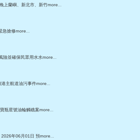
日晚上蘭嶼、新北市、新竹
more...
p緊急搶修
more...
風險並確保民眾用水水
more...
雄港主航道油污事件
more...
海寶瓶星號油輪觸礁案
more...
026年06月01日 預
more...