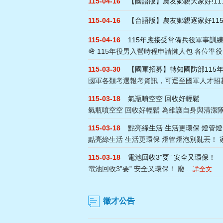
115-04-16
【國語版】農友鄉親大家好!11..
115-04-16
【台語版】農友鄉親逐家好115..
115-04-16
115年應接受常備兵役軍事訓練..
🪖 115年役男入營時程申請懶人包 各位準役
115-03-30
【國軍招募】轉知國防部115年..
國軍各類考選報考資訊，可逕至國軍人才招募中
115-03-18
氣瓶噴空空 回收好輕鬆
氣瓶噴空空 回收好輕鬆 為維護自身與清潔隊員
115-03-18
點亮綠生活 生活更環保 燈管燈..
點亮綠生活 生活更環保 燈管燈泡別亂丟！ 家
115-03-18
電池回收3”要” 安全又環保！
電池回收3”要” 安全又環保！ 廢....
詳全文
徵才公告