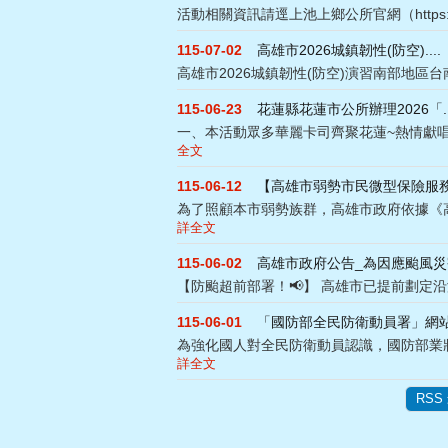
活動相關資訊請逕上池上鄉公所官網（https://ww
115-07-02
高雄市2026城鎮韌性(防空)....
高雄市2026城鎮韌性(防空)演習南部地區台南
115-06-23
花蓮縣花蓮市公所辦理2026「..
一、本活動眾多華麗卡司齊聚花蓮~熱情獻唱，
全文
115-06-12
【高雄市弱勢市民微型保險服
為了照顧本市弱勢族群，高雄市政府依據《高雄
詳全文
115-06-02
高雄市政府公告_為因應颱風災害.
【防颱超前部署！📢】 高雄市已提前劃定沿海
115-06-01
「國防部全民防衛動員署」網
為強化國人對全民防衛動員認識，國防部業將各
詳全文
RSS