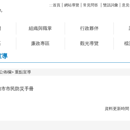
首頁
網站導覽
常見問答
雙語詞彙
意見
:::
們
組織與職掌
行政夥伴
區
廉政專區
觀光導覽
檔
宣導
公佈欄
重點宣導
高雄市市民防災手冊
資料更新時間：1