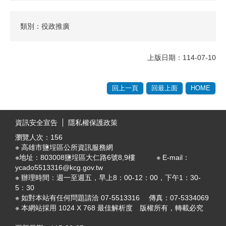
類別：役政推廣
上版日期：114-07-10
回上一頁
回最上面
HOME
:::
資訊安全宣告
隱私權保護政策
瀏覽人次：
156
※ 高雄市鹽埕區公所資訊服務網
※地址：803008鹽埕區大仁路6號8,9樓 ※ E-mail：
ycado5513316@kcg.gov.tw
※ 辦理時間：週一至週五，早上8：00-12：00，下午1：30-
5：30
※ 如對本站有任何問題請洽 07-5513316 傳真：07-5334069
※ 本網站採用 1024 X 768 最佳解析度 版權所有，轉載必究