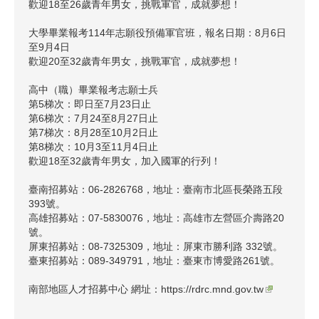
歡迎18至26歲青年男女，挑戰軍官，成就夢想！
大學畢業報考114年志願役預備軍官班，報名日期：8月6日
至9月4日
歡迎20至32歲青年男女，挑戰軍官，成就夢想！
高中（職）畢業報考志願士兵
第5梯次：即日至7月23日止
第6梯次：7月24至8月27日止
第7梯次：8月28至10月2日止
第8梯次：10月3至11月4日止
歡迎18至32歲青年男女，加入國軍的行列！
臺南招募站：06-2826768，地址：臺南市北區長榮路五段
393號。
高雄招募站：07-5830076，地址：高雄市左營區介壽路20
號。
屏東招募站：08-7325309，地址：屏東市勝利路 332號。
臺東招募站：089-349791，地址：臺東市博愛路261號。
南部地區人才招募中心 網址：
https://rdrc.mnd.gov.tw