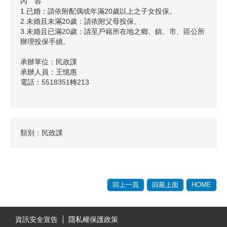
內 容
1.已婚：請依附配偶或年滿20歲以上之子女投保。
2.未婚且未滿20歲：請依附父母投保。
3.未婚且已滿20歲：請至戶籍所在地之鄉、鎮、市、區公所
辦理投保手續。
承辦單位：民政課
承辦人員：王憶惠
電話：5518351轉213
類別：民政課
回上一頁
回最上面
HOME
:::
資訊安全宣告
隱私權保護政策